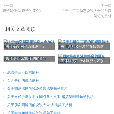
上一篇
下一篇
蛏子是什么(蛏子的简介)
关于qq空间动态说说大全2021搞
笑短句赏析
相关文章阅读
关于qq空间动态说说大全
关于沙雕又可爱的简短微信
2021搞笑短句赏析
状态文案赏析
蛏子是什么(蛏子的简介)
固体蜂蜜和液体蜂蜜的区别
(二者的区别)
成语半三不四的解释
百无是处的成语解释
关于调皮搞怪的说说超短搞笑句子赏析
关于当代沙雕发朋友圈必备的文案 超搞笑幽默句子赏析
关于朋友圈解闷的说说大全 太搞笑了赏析
关于春节幽默搞笑的说说句子赏析