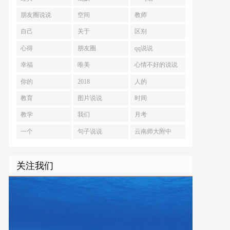
朋友圈说说
空间
教师
自己
关于
区别
心得
朋友圈
qq说说
幸福
唯美
心情不好的说说
你的
2018
人的
教育
图片说说
时间
教学
我们
月考
一个
句子说说
云南师大附中
2024届高考适应
性月考卷
关注我们