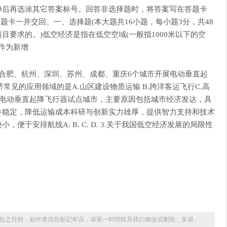
净后再选涂其它答案标号。回答非选择题时，将答案写在答题卡
题卡一并交回。一、选择题(本大题共16小题，每小题3分，共48
要求的。)低空经济是指在低空空域(一般指1000米以下的空
济作为新增
合肥、杭州、深圳、苏州、成都、重庆6个城市开展电动垂直起
济常见的应用领域的是A.山区建设物质运输 B.跨洋客运飞行C.高
作为电动垂直起降飞行器试点城市，主要原因包括城市经济发达，具
件稳定，降低运输成本科研与创新实力雄厚，提供智力支持和技术
于安排航线A. B. C. D. 3.关于我国低空经济发展的局限性
低空飞行器生产能力不足人口惯性因子为最终静止人口规模与实际人
城乡间人口惯性差异发生变化的直接原因是A.城乡生育率趋同 B.乡村老
或减少的趋势。最终静止人口是指在一个特定区域内，每年出生人
7-8月降水量大 D.11-12月水位回升 汾河二库放水量减少8.为促
断缩小晋祠泉是山西省汾河中游右岸典型的喀斯特(岩溶)大泉，降水
的人口状态，且年龄构成不变。图1示意1982-2020年我国及
节 关闭所有岩溶地下水开采井修建梯级堤坝、开挖渗渠增加河
径流区的玉封地下水监测站，其水位变化受汾河第二水库蓄水变
长惯性的时间可能是A. 1985年 B. 1995 年 C. 2000年
泉域岩溶水开采量A. B. C. D. 狭义林线是指山地森林分布
晋祠泉地下水位持续下降，1994年彻底断流。图 2 示意王封监
惯性，但人口数仍然在增加，其主要原因是A.出生率上升 B.国内人口
气候林线。我国亚热带山地在较低海拔也出现了类似的林线景观，
息之目的，如作者信息标记有误，请第一时间联系我们修改或删除，多谢。
据此完成7-8题。7.王封监测站地下水位变化及主要原因叙述