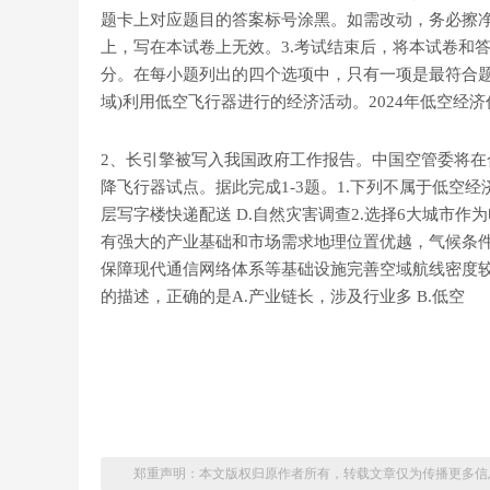
题卡上对应题目的答案标号涂黑。如需改动，务必擦
上，写在本试卷上无效。3.考试结束后，将本试卷和答
分。在每小题列出的四个选项中，只有一项是最符合题目
域)利用低空飞行器进行的经济活动。2024年低空经
2、长引擎被写入我国政府工作报告。中国空管委将在
降飞行器试点。据此完成1-3题。1.下列不属于低空经
层写字楼快递配送 D.自然灾害调查2.选择6大城市
有强大的产业基础和市场需求地理位置优越，气候条
保障现代通信网络体系等基础设施完善空域航线密度较小，便
的描述，正确的是A.产业链长，涉及行业多 B.低空
3、空域开放程度有限C.对导航、通信等依赖强 D.
4、降 D.育龄妇女基数较大6.1982-2020年我国
口规模之比，它反映了某区域人口群体保持原有增长
5、.6-7月水位下降 汾河二库清库容C.8月份水位达最高 
龄化逐渐严重C.城乡人口流动显著 D.城乡间差距不
口数与死亡人口数相等，从而使得总人口数长期保持不变
使晋祠泉复流可采取的措施是对上游水库放水量进行调
下渗与河流渗漏是其主要水源补给方式.处于晋祠泉域
分城乡人口惯性因子变化。据此完成4-6题。4.我国开始出现负增
水渗漏 通过人工降雨，增加降水下渗量兼并整合煤矿，减小
化影响明显。受自然和人类活动的影响，从1984年起，
D. 2012年5.2020年我国人口出现了显著的负增长
的上限，通常与最热月平均气温7等温线相吻合，即
郑重声明：本文版权归原作者所有，转载文章仅为传播更多信
测站年降水量及地下水位与汾河第二水库水位变化对比。
迁移显著C.死亡率下