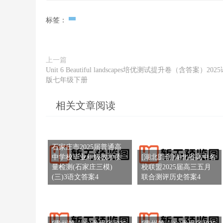
因其成因与气候林线不同，为便于区分，称之为“假林线”
正确的是A.2-3月水位下降 降水减少 B
1586m) “假林线”在不同海拔分布频率，表1示意石
标签：
题。 9.石门台自然保护区理论上的气候林线与“假林线
上一篇
Unit 6 Beautiful landscapes培优测试提升卷（含答案）202
版七年级下册
相关文章阅读
石家庄市2025届普通高
中学校毕业年级教学质
[湖北圆创]湖北省高中名
量检测(石家庄三模)
校联盟2025届高三五月
(三)3语文答案4
联合测评历史答案4