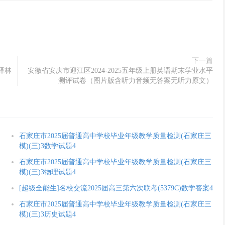
。图3示意 2015 年广东省石门台自然保护区(最高峰海拔约为
门台自然保护区“假林线”在不同坡度上的分布特征。据此完成9-11
”海拔高度对比A.气候林线高度=“假林线”高度
下一篇
5译林
安徽省安庆市迎江区2024-2025五年级上册英语期末学业水平
测评试卷（图片版含听力音频无答案无听力原文）
石家庄市2025届普通高中学校毕业年级教学质量检测(石家庄三
模)(三)3数学试题4
石家庄市2025届普通高中学校毕业年级教学质量检测(石家庄三
模)(三)3物理试题4
[超级全能生]名校交流2025届高三第六次联考(5379C)数学答案4
石家庄市2025届普通高中学校毕业年级教学质量检测(石家庄三
模)(三)3历史试题4