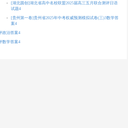
[湖北圆创]湖北省高中名校联盟2025届高三五月联合测评日语
试题4
[贵州第一卷]贵州省2025年中考权威预测模拟试卷(三)3数学答
案4
评政治答案4
评数学答案4