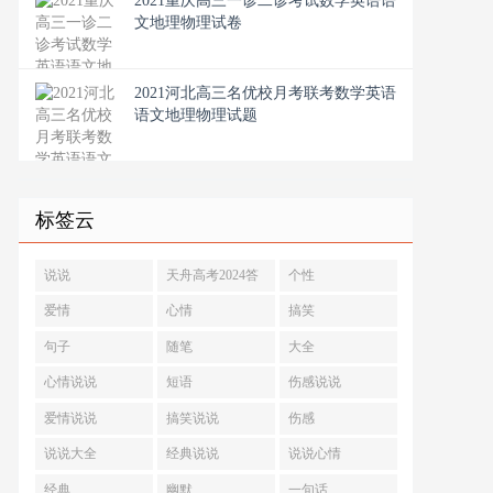
2021重庆高三一诊二诊考试数学英语语
文地理物理试卷
2021河北高三名优校月考联考数学英语
语文地理物理试题
标签云
说说
天舟高考2024答
个性
案
爱情
心情
搞笑
句子
随笔
大全
心情说说
短语
伤感说说
爱情说说
搞笑说说
伤感
说说大全
经典说说
说说心情
经典
幽默
一句话