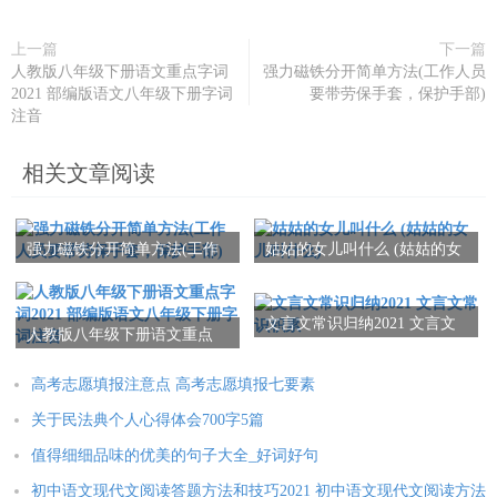
上一篇
下一篇
人教版八年级下册语文重点字词
强力磁铁分开简单方法(工作人员
2021 部编版语文八年级下册字词
要带劳保手套，保护手部)
注音
相关文章阅读
强力磁铁分开简单方法(工作
姑姑的女儿叫什么 (姑姑的女
人员要带劳保手套，保护手
儿叫什么)
部)
文言文常识归纳2021 文言文
人教版八年级下册语文重点
常识积累
字词2021 部编版语文八年级
下册字词注音
高考志愿填报注意点 高考志愿填报七要素
关于民法典个人心得体会700字5篇
值得细细品味的优美的句子大全_好词好句
初中语文现代文阅读答题方法和技巧2021 初中语文现代文阅读方法